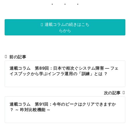
連載コラムの続きはこち
らから
前の記事
投
連載コラム 第89回：日本で相次ぐシステム障害 ― フェ
稿
イスブックから学ぶインフラ運用の「訓練」とは ？
ナ
次の記事
ビ
連載コラム 第91回：今年のピークはクリアできますか
ゲ
？ ～ 昨対比較機能 ～
ー