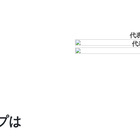
代
代
ープは