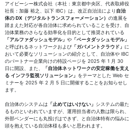
アイビーシー株式会社（本社：東京都中央区、代表取締役
社長：加藤 裕之、以下 IBC）は、改正自治法により
自治
体の DX（デジタルトランスフォーメーション）
の進展を
踏まえた対応が各自治体に求められていることを受け、自
治体業務のさらなる効率化を目的として推奨されている
「アルファダッシュモデル」
や
「ベータダッシュモデル」
と呼ばれるネットワークおよび
「ガバメントクラウド」
に
おいて必要なソリューションの紹介として、自治体や IBC
のパートナー企業向けの特設ページを 2025 年 1 月 30
日に開設、また、
「自治体ネットワークの安定稼働を支え
る インフラ監視ソリューション」
をテーマとした Web セ
ミナーを 2025 年 2 月 5 日に開催することをお知らせし
ます。
自治体のシステムは
「止めてはいけない」
システムの最た
るものといわれていますが、運用担当者の人数は限られ、
外部ベンダーにも丸投げはできず、と自治体特有の悩みに
頭を抱えている自治体様も多いと思われます。