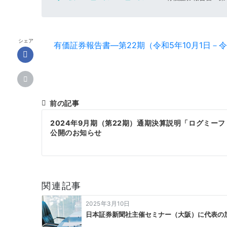
シェア
有価証券報告書―第22期（令和5年10月1日－令
前の記事
投
2024年9月期（第22期）通期決算説明「ログミー
稿
公開のお知らせ
ナ
ビ
関連記事
ゲ
2025年3月10日
ー
日本証券新聞社主催セミナー（大阪）に代表の